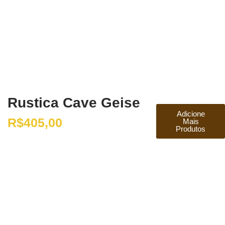
Rustica Cave Geise
Adicione
R$
405,00
Mais
Produtos