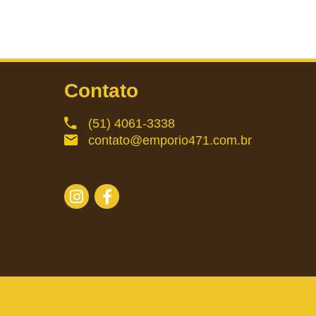
Contato
(51) 4061-3338
contato@emporio471.com.br