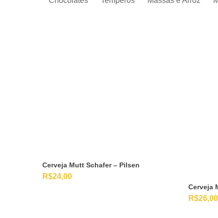
Chocolates
Temperos
Massas e Arroz
M
Cerveja Mutt Schafer – Pilsen
R$
24,00
Cerveja 
R$
26,00