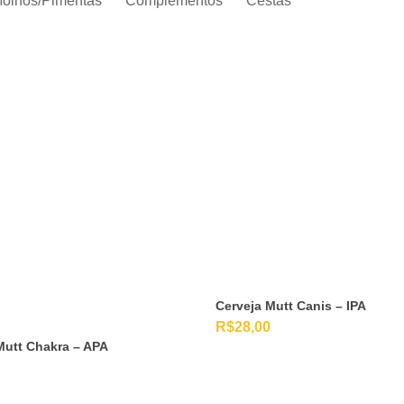
olhos/Pimentas
Complementos
Cestas
Cerveja Mutt Canis – IPA
R$
28,00
Mutt Chakra – APA