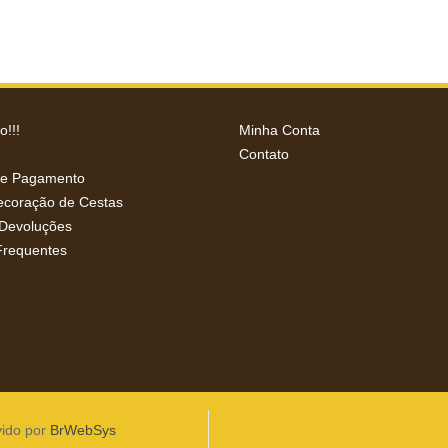
!!!
Minha Conta
Contato
de Pagamento
Decoração de Cestas
 Devoluções
Frequentes
vido por
BrWebSys