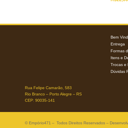
Bem Vindo
Entrega
Formas 
Itens e 
Trocas e
Dúvidas 
Rua Felipe Camarão, 583
Rio Branco – Porto Alegre – RS
CEP: 90035-141
© Empório471 – Todos Direitos Reservados – Desenvol