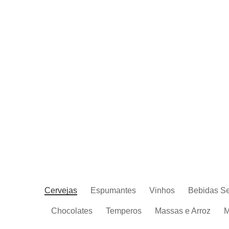
Cervejas
Espumantes
Vinhos
Bebidas S
Chocolates
Temperos
Massas e Arroz
M