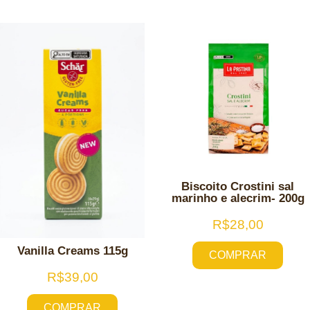
Biscoito Crostini sal
marinho e alecrim- 200g
R$
28,00
Vanilla Creams 115g
COMPRAR
R$
39,00
COMPRAR