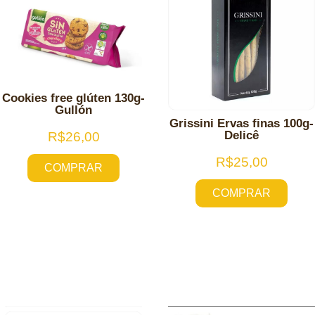
Cookies free glúten 130g-
Gullón
Grissini Ervas finas 100g-
Delicê
R$
26,00
R$
25,00
COMPRAR
COMPRAR