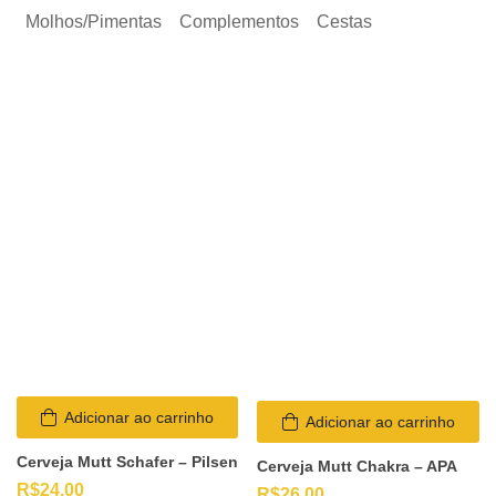
Molhos/Pimentas
Complementos
Cestas
Adicionar ao carrinho
Adicionar ao carrinho
Cerveja Mutt Schafer – Pilsen
Cerveja Mutt Chakra – APA
R$
24,00
R$
26,00