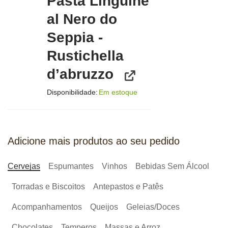
Pasta Linguine
al Nero do
Seppia -
Rustichella
d’abruzzo
Disponibilidade:
Em estoque
Adicione mais produtos ao seu pedido
Cervejas
Espumantes
Vinhos
Bebidas Sem Álcool
Torradas e Biscoitos
Antepastos e Patês
Acompanhamentos
Queijos
Geleias/Doces
Chocolates
Temperos
Massas e Arroz