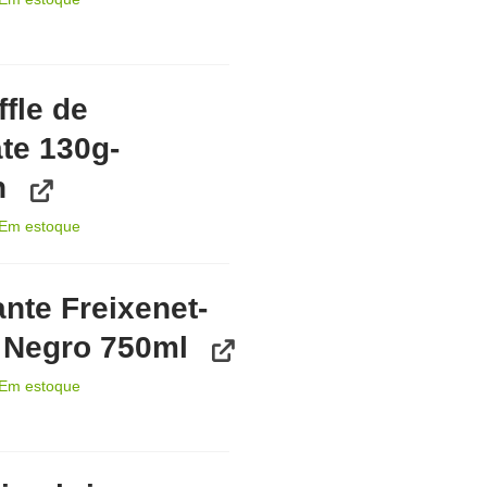
ffle de
te 130g-
n
Em estoque
te Freixenet-
 Negro 750ml
Em estoque