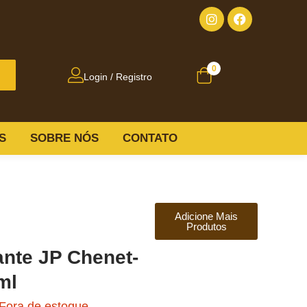
0
Login / Registro
S
SOBRE NÓS
CONTATO
Adicione Mais
Produtos
nte JP Chenet-
ml
Fora de estoque