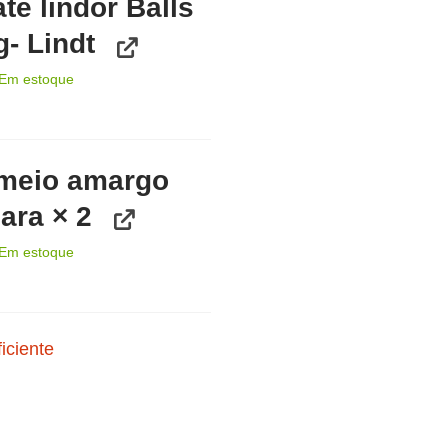
te lindor Balls
g- Lindt
Em estoque
 meio amargo
ara × 2
Em estoque
iciente