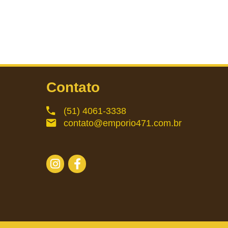
Contato
(51) 4061-3338
contato@emporio471.com.br