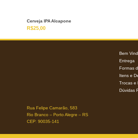
Cerveja IPA Alcapone
R$
25,00
Bem Vindo
Entrega
Formas 
Itens e 
Trocas e
Dúvidas 
Rua Felipe Camarão, 583
Rio Branco – Porto Alegre – RS
CEP: 90035-141