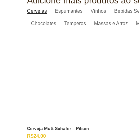
Adicione mais produtos ao 
Cervejas
Espumantes
Vinhos
Bebidas S
Chocolates
Temperos
Massas e Arroz
M
Cerveja Mutt Schafer – Pilsen
R$
24,00