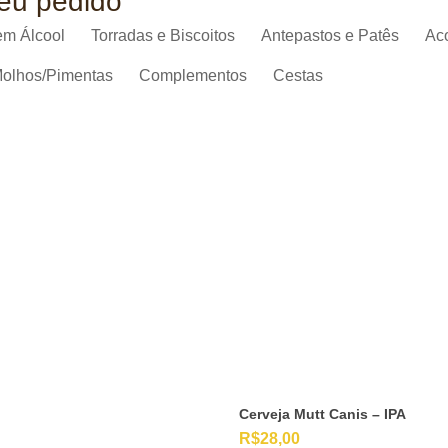
seu pedido
em Álcool
Torradas e Biscoitos
Antepastos e Patês
Ac
olhos/Pimentas
Complementos
Cestas
Cerveja Mutt Canis – IPA
R$
28,00