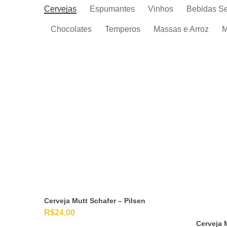
Cervejas
Espumantes
Vinhos
Bebidas S
Chocolates
Temperos
Massas e Arroz
M
Cerveja Mutt Schafer – Pilsen
R$
24,00
Cerveja 