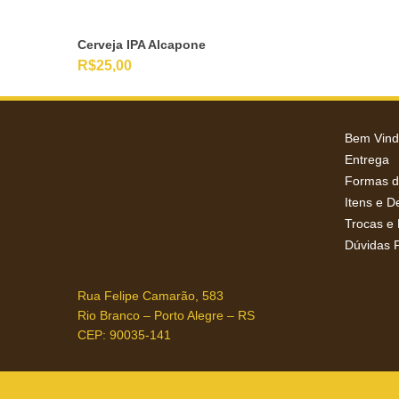
Cerveja IPA Alcapone
R$
25,00
Bem Vindo
Entrega
Formas 
Itens e 
Trocas e
Dúvidas 
Rua Felipe Camarão, 583
Rio Branco – Porto Alegre – RS
CEP: 90035-141