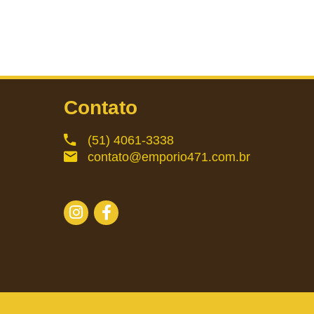
Contato
(51) 4061-3338
contato@emporio471.com.br