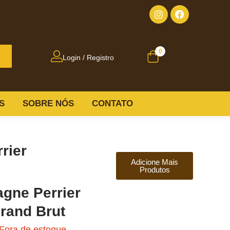
0
Login / Registro
S
SOBRE NÓS
CONTATO
rier
Adicione Mais
Produtos
gne Perrier
rand Brut
Fora de estoque