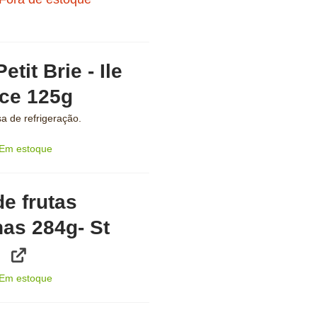
etit Brie - Ile
ce 125g
a de refrigeração.
Em estoque
de frutas
as 284g- St
Em estoque