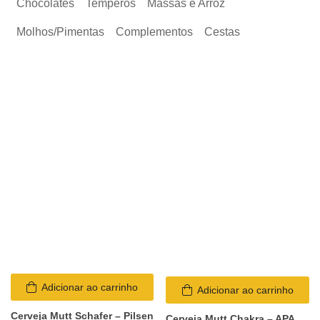
Chocolates
Temperos
Massas e Arroz
Molhos/Pimentas
Complementos
Cestas
Adicionar ao carrinho
Adicionar ao carrinho
Cerveja Mutt Schafer – Pilsen
Cerveja Mutt Chakra – APA